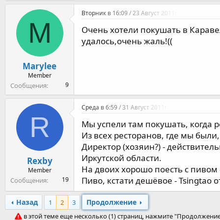
Вторник в 16:09 / 23 Август 2011г.
M
Очень хотели покушать в Каравел
удалось,очень жаль!((
Marylee
Member
9
Сообщения
Среда в 6:59 / 31 Август 2011г.
R
Мы успели там покушать, когда 
Из всех ресторанов, где мы были
Директор (хозяин?) - действител
Иркутской области.
Rexby
На двоих хорошо поесть с пивом 
Member
Пиво, кстати дешёвое - Tsingtao 
19
Сообщения
Назад
Продолжение
1
2
3
в этой теме еще несколько (1) страниц, нажмите "Продолжени