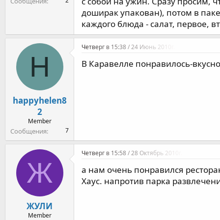
с собой на ужин. Сразу просим, ч
2
Сообщения
доширак упакован), потом в паке
каждого блюда - салат, первое, 
Четверг в 15:38 / 24 Июнь 2010г.
H
В Каравелле понравилось-вкусно
happyhelen8
2
Member
7
Сообщения
Четверг в 15:58 / 28 Октябрь 2010г.
Ж
а нам очень понравился ресторан
Хаус. напротив парка развлечен
ЖУЛИ
Member