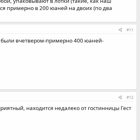
обой, упаковывают в лотки (такие, как наш
ся примерно в 200 юаней на двоих (по два
#11
, были вчетвером-примерно 400 юаней-
#12
приятный, находится недалеко от гостинницы Гест