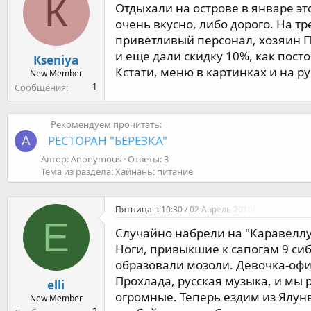
К
м
а
Отдыхали на острове в январе эт
ы
л
очень вкусно, либо дорого. На тр
а
приветливый персонал, хозяин П
и еще дали скидку 10%, как пос
Кseniya
Кстати, меню в картинках и на р
New Member
1
Сообщения
Рекомендуем прочитать:
РЕСТОРАН "БЕРЁЗКА"
A
Автор: Anonymous
Ответы: 3
Тема из раздела:
Хайнань: питание
Пятница в 10:30 / 02 Апрель 2010г.
E
Случайно набрели на "Каравеллу
Ноги, привыкшие к сапогам 9 сиб
образовали мозоли. Девочка-офиц
Прохлада, русская музыка, и мы 
elli
огромные. Теперь ездим из Ялунв
New Member