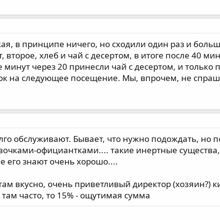
ая, в принципе ничего, но сходили один раз и больш
т, второе, хлеб и чай с десертом, в итоге после 40 м
е минут через 20 принесли чай с десертом, и только
док на следующее посещение. Мы, впрочем, не спраш
го обслуживают. Бывает, что нужно подождать, но по
очками-официантками.... такие инертные существа, 
е его знают очень хорошо....
 там вкусно, очень приветливый директор (хозяин?) к
 там часто, то 15% - ощутимая сумма