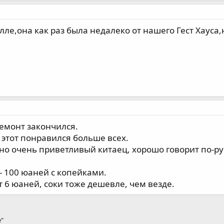
ле,она как раз была недалеко от нашего Гест Хауса,
ремонт закончился.
, этот понравился больше всех.
ьно очень приветливый китаец, хорошо говорит по-рус
- 100 юаней с копейками.
от 6 юаней, соки тоже дешевле, чем везде.
е"