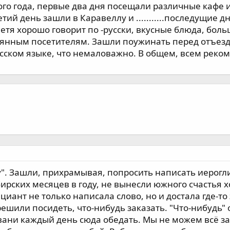
ого года, первые два дня посещали различные кафе и
етий день зашли в Каравеллу и ...........последущие 
етя хорошо говорит по -русски, вкусные блюда, боль
тоянным посетителям. Зашли поужинать перед отъе
усском языке, что немаловажно. В общем, всем реком
". Зашли, прихрамывая, попросить написать иерогли
ирских месяцев в году, не вынесли южного счастья х
иант не только написала слово, но и достала где-то
решили посидеть, что-нибудь заказать. "Что-нибудь
ани каждый день сюда обедать. Мы не можем всё зак