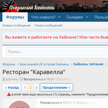
Форумы
Что нового?
Галерея
Польз
Новые сообщения
Поиск сообщений
Вы живете и работаете на Хайнане? Или часто быв
Форумы
База знаний об острове Хайнань
Хайнань: питание
Ресторан "Каравелла"
А
Д
Шутила
Воскресенье в 18:29 / 23 Ноябрь 2008г.
в
а
Назад
Продолжение
т
т
1
2
3
о
а
в этой теме еще несколько (1) страниц, нажмите "Продолжени
р
н
т
а
Понедельник в 10:12 / 15 Февраль 2010г.
е
ч