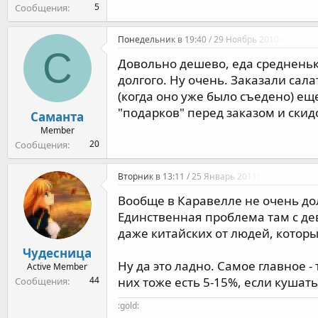
5
Сообщения
Понедельник в 19:40 / 29 Ноябрь 2010г.
С
Довольно дешево, еда средненьк
долгого. Ну очень. Заказали сала
(когда оно уже было съедено) ещ
"подарков" перед заказом и ски
Саманта
Member
20
Сообщения
Вторник в 13:11 / 25 Январь 2011г.
Вообще в Каравелле не очень дол
Единственная проблема там с дев
даже китайских от людей, которы
Чудесница
Ну да это ладно. Самое главное -
Active Member
них тоже есть 5-15%, если кушать
44
Сообщения
:gold: