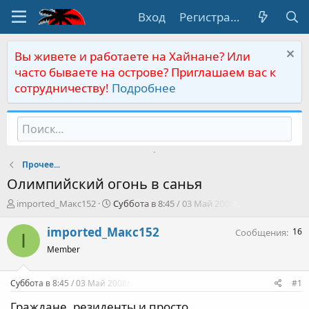
Вход
Регистрация
Вы живете и работаете на Хайнане? Или
часто бываете на острове? Приглашаем вас к
сотрудничеству!
Подробнее
Прочее...
Олимпийский огонь в санья
А
Д
imported_Макс152
Суббота в 8:45 / 03 Май 2008г.
в
а
т
т
imported_Макс152
16
Сообщения
I
о
а
Member
р
н
т
а
е
ч
Суббота в 8:45 / 03 Май 2008г.
#1
м
а
ы
л
Граждане, резиденты и просто