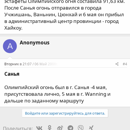
эстафеты Олимпийского огня составила 91,63 км.
После Санья огонь отправился в города
Учжишань, Ваньнин, Цюнхай и 6 мая он прибыл
в административный центр провинции - город
Хайкоу.
Anonymous
A
Вторник в 21:07 / 06 Май 2008г.
#4
Санья
Олимпийский огонь был в г. Санья -4 мая,
присутствовала лично, 5 мая в г. Wanning и
дальше по заданному маршруту
Войдите или зарегистрируйтесь для ответа.
Vk
Ok
Weibo
Telegram
Viber
Xing
Поделиться: