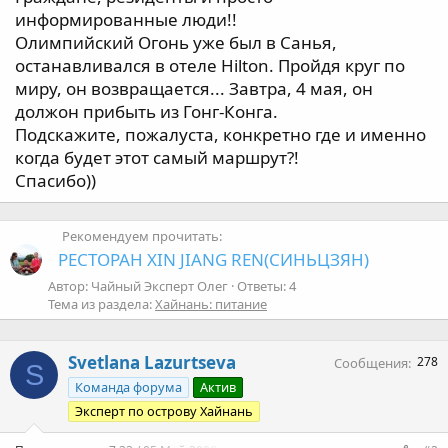
а
информированные люди!!
Олимпийский Огонь уже был в Санья,
останавливался в отеле Hilton. Пройдя круг по
миру, он возвращается... Завтра, 4 мая, он
должон прибыть из Гонг-Конга.
Подскажите, пожалуста, конкретно где и именно
когда будет этот самый маршрут?!
Спасибо))
Рекомендуем прочитать:
РЕСТОРАН XIN JIANG REN(СИНЬЦЗЯН)
Автор: Чайный Эксперт Олег
Ответы: 4
Тема из раздела:
Хайнань: питание
Svetlana Lazurtseva
278
Сообщения
S
Команда форума
Актив
Эксперт по острову Хайнань