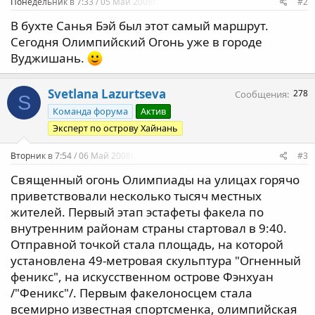
Понедельник в 7:33 / 05 Май 2008г.
#2
В бухте Санья Бэй был этот самый маршрут.
Сегодня Олимпийский Огонь уже в городе
Вуджишань.
Svetlana Lazurtseva
278
Сообщения
S
Команда форума
Актив
Эксперт по острову Хайнань
Вторник в 7:54 / 06 Май 2008г.
#3
Священный огонь Олимпиады на улицах горячо
приветствовали несколько тысяч местных
жителей. Первый этап эстафеты факела по
внутренним районам страны стартовал в 9:40.
Отправной точкой стала площадь, на которой
установлена 49-метровая скульптура "Огненный
феникс", на искусственном острове Фэнхуан
/"Феникс"/. Первым факелоносцем стала
всемирно известная спортсменка, олимпийская