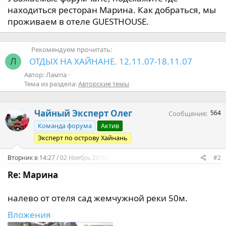
а
находиться ресторан Марина. Как добраться, мы
проживаем в отеле GUESTHOUSE.
Рекомендуем прочитать:
ОТДЫХ НА ХАЙНАНЕ. 12.11.07-18.11.07
Л
Автор: Лампа
Тема из раздела:
Авторские темы
Чайный Эксперт Олег
564
Сообщения
Команда форума
Актив
Эксперт по острову Хайнань
Вторник в 14:27 / 02 Ноябрь 2010г.
#2
Re: Марина
налево от отеля сад жемчужной реки 50м.
Вложения