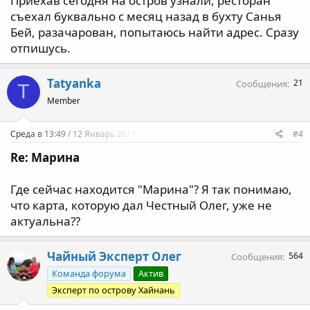
Приехав сегодня на остров узнали, ресторан
съехал буквально с месяц назад в бухту Санья
Бей, разачарован, попытаюсь найти адрес. Сразу
отпишусь.
Tatyanka
21
Сообщения
T
Member
Среда в 13:49 / 12 Январь 2011г.
#4
Re: Марина
Где сейчас находится "Марина"? Я так понимаю,
что карта, которую дал Честный Олег, уже не
актуальна??
Чайный Эксперт Олег
564
Сообщения
Команда форума
Актив
Эксперт по острову Хайнань