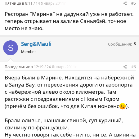
Пятница в 8:11 / 14 Январь 2011г.
#5
Ресторан "Марина" на дадунхай уже не работает.
теперь открывает на заливе Саньябэй. точное
место не знаю.
Serg&Mauli
8
Сообщения
S
Member
Понедельник в 12:19 / 24 Январь 2011г.
#6
Вчера были в Марине. Находится на набережной
в Sanya Bay, от пересечения дороги от аэропорта
с набережной влево около километра. Там
растяжки с поздравлениями с Новым Годом
(причём без ошибок, что для Китая нонсенс
).
Брали оливье, шашлык свиной, суп куриный,
свинину по-французцки.
Ну честно говоря так себе - ни то, ни сё. А свинина