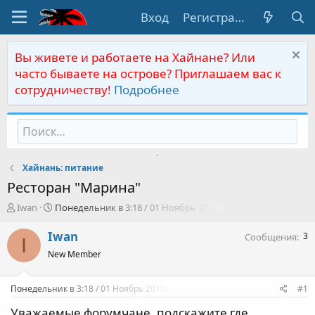
Вход
Регистрация
Вы живете и работаете на Хайнане? Или
часто бываете на острове? Приглашаем вас к
сотрудничеству!
Подробнее
Хайнань: питание
Ресторан "Марина"
А
Д
Iwan
Понедельник в 3:18 / 01 Ноябрь 2010г.
в
а
т
т
Iwan
3
Сообщения
I
о
а
New Member
р
н
т
а
е
ч
Понедельник в 3:18 / 01 Ноябрь 2010г.
#1
м
а
ы
л
Уважаемые форумчане, подскажите где