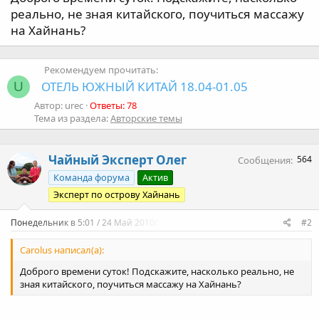
а
реально, не зная китайского, поучиться массажу
на Хайнань?
Рекомендуем прочитать:
ОТЕЛЬ ЮЖНЫЙ КИТАЙ 18.04-01.05
U
Автор: urec
Ответы: 78
Тема из раздела:
Авторские темы
Чайный Эксперт Олег
564
Сообщения
Команда форума
Актив
Эксперт по острову Хайнань
Понедельник в 5:01 / 24 Май 2010г.
#2
Carolus написал(а):
Доброго времени суток! Подскажите, насколько реально, не
зная китайского, поучиться массажу на Хайнань?