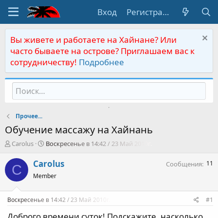
Вход
Регистрация
Вы живете и работаете на Хайнане? Или
часто бываете на острове? Приглашаем вас к
сотрудничеству!
Подробнее
Прочее...
Обучение массажу на Хайнань
А
Д
Carolus
Воскресенье в 14:42 / 23 Май 2010г.
в
а
т
т
Carolus
11
Сообщения
C
о
а
Member
р
н
т
а
е
ч
Воскресенье в 14:42 / 23 Май 2010г.
#1
м
а
ы
л
Доброго времени суток! Подскажите, насколько