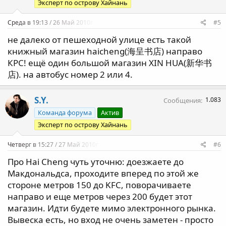
Эксперт по острову Хайнань
Среда в 19:13 / 26 Май 2010г.
#5
не далеко от пешеходной улице есть такой
книжный магазин haicheng(海呈书店) направо
КРС! ещё один большой магазин XIN HUA(新华书
店). на автобус номер 2 или 4.
S.Y.
1.083
Сообщения
Команда форума
Актив
Эксперт по острову Хайнань
Четверг в 15:27 / 27 Май 2010г.
#6
Про Hai Cheng чуть уточню: доезжаете до
Макдональдса, проходите вперед по этой же
стороне метров 150 до KFC, поворачиваете
направо и еще метров через 200 будет этот
магазин. Идти будете мимо электронного рынка.
Вывеска есть, но вход не очень заметен - просто