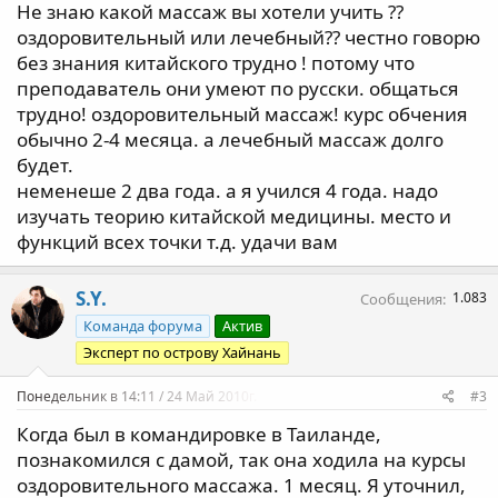
Не знаю какой массаж вы хотели учить ??
оздоровительный или лечебный?? честно говорю
без знания китайского трудно ! потому что
преподаватель они умеют по русски. общаться
трудно! оздоровительный массаж! курс обчения
обычно 2-4 месяца. а лечебный массаж долго
будет.
неменеше 2 два года. а я учился 4 года. надо
изучать теорию китайской медицины. место и
функций всех точки т.д. удачи вам
S.Y.
1.083
Сообщения
Команда форума
Актив
Эксперт по острову Хайнань
Понедельник в 14:11 / 24 Май 2010г.
#3
Когда был в командировке в Таиланде,
познакомился с дамой, так она ходила на курсы
оздоровительного массажа. 1 месяц. Я уточнил,