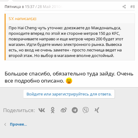
Пятница в 15:37 / 28 Май 2010г.
#8
S.Y. написал(а):
Про Hai Cheng чуть уточню: доезжаете до Макдональдса,
проходите вперед по этой же стороне метров 150 до KFC,
поворачиваете направо и еще метров через 200 будет этот
магазин. Идти будете мимо электронного рынка. Вывеска
есть, но вход не очень заметен - просто лестница ведет на
второй этаж. Но выбор в магазине вполне достойный.
Большое спасибо, обязательно туда зайду. Очень
все подробно описано.
Войдите или зарегистрируйтесь для ответа.
Vk
Ok
Weibo
Telegram
Viber
Xing
Поделиться:
Прочее...