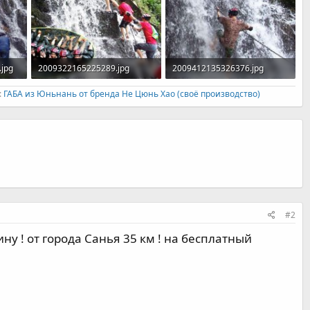
jpg
2009322165225289.jpg
2009412135326376.jpg
602
128,2 KB · Просмотры: 784
51,2 KB · Просмотры: 542
:
ГАБА из Юньнань от бренда Не Цюнь Хао (своё производство)
#2
ину ! от города Санья 35 км ! на бесплатный