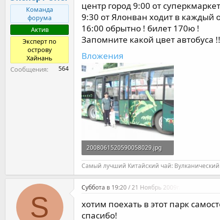
центр город 9:00 от суперкмарк
Команда
9:30 от Ялонван ходит в каждый о
форума
16:00 обрытно ! билет 170ю !
Актив
Запомните какой цвет автобуса !!
Эксперт по
острову
Вложения
Хайнань
564
Сообщения
2008061520590058029.jpg
178 KB · Просмотры: 615
Самый лучший Китайский чай: Вулканический 
Суббота в 19:20 / 21 Ноябрь 2009г.
S
хотим поехать в этот парк самост
спасибо!