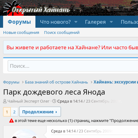
Форумы
Что нового?
Галерея
Польз
Новые сообщения
Поиск сообщений
Вы живете и работаете на Хайнане? Или часто быв
Форумы
База знаний об острове Хайнань
Хайнань: экскурсии 
Парк дождевого леса Янода
А
Д
Чайный Эксперт Олег
Среда в 14:14 / 23 Сентябрь 2009г.
в
а
Продолжение
1
т
2
т
о
а
в этой теме еще несколько (1) страниц, нажмите "Продолжени
р
н
т
а
Среда в 14:14 / 23 Сентябрь 2009г.
е
ч