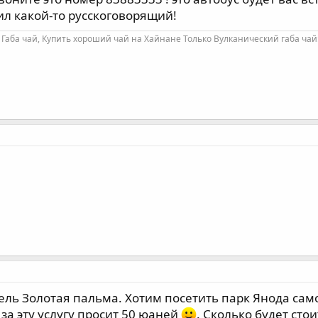
ил какой-то русскоговорящий!
Габа чай, Купить хороший чай на Хайнане Только Вулканический габа чай
ель Золотая пальма. Хотим посетить парк Янода само
 за эту услугу просит 50 юаней
. Сколько будет сто