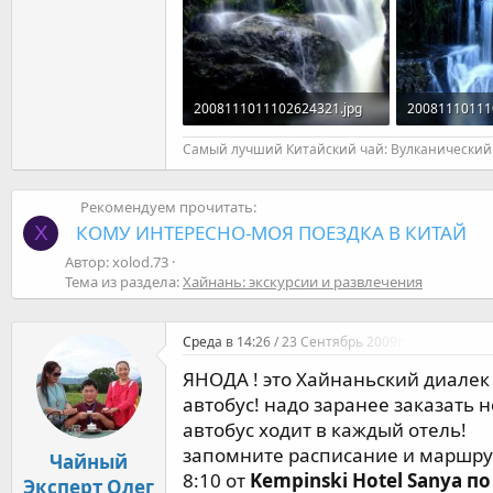
2008111011102624321.jpg
20081110111
94,7 KB · Просмотры: 649
110,3 KB · П
Самый лучший Китайский чай: Вулканический 
Рекомендуем прочитать:
КОМУ ИНТЕРЕСНО-МОЯ ПОЕЗДКА В КИТАЙ
X
Автор: xolod.73
Тема из раздела:
Хайнань: экскурсии и развлечения
Среда в 14:26 / 23 Сентябрь 2009г.
ЯНОДА ! это Хайнаньский диалек 1
автобус! надо заранее заказать 
автобус ходит в каждый отель!
запомните расписание и маршрут
Чайный
8:10 от
Kempinski Hotel Sanya п
Эксперт Олег