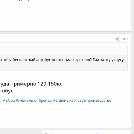
#8
тобы бесплатный автобус остановился у отеля? Гид за эту услугу
 туда примерно 120-150ю.
тобус.
:
ГАБА из Юньнань от бренда Не Цюнь Хао (своё производство)