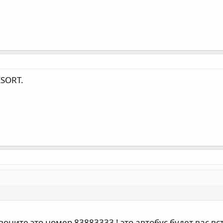
SORT.
воните это номер 83883333 ! это автобус будет вас вс