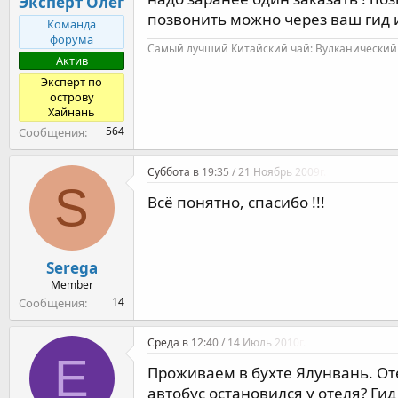
Эксперт Олег
позвонить можно через ваш гид 
Команда
форума
Самый лучший Китайский чай: Вулканический 
Актив
Эксперт по
острову
Хайнань
564
Сообщения
Суббота в 19:35 / 21 Ноябрь 2009г.
S
Всё понятно, спасибо !!!
Serega
Member
14
Сообщения
Среда в 12:40 / 14 Июль 2010г.
E
Проживаем в бухте Ялунвань. От
автобус остановился у отеля? Гид