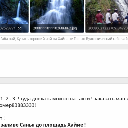
02628771.jpg
2008111011102686862.jpg
20080621222709_84720.
росмотры: 718
100,4 KB · Просмотры: 728
172,3 KB · Просмотры: 
Габа чай, Купить хороший чай на Хайнане Только Вулканический габа чай
. 2 . 3. ! туда доехать можно на такси ! заказать маш
номер83883333!
 !
о заливе Санья до площадь Хайие !