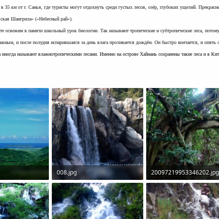
в 35 км от г. Санья, где туристы могут отдохнуть среди густых лесов, озёр, глубоких ущелий. Прекрас
ьская Шангрила» («Небесный рай»).
йте освежим в памяти школьный урок биологии. Так называют тропические и субтропические леса, потому
лажным, и после полудня испарившаяся за день влага проливается дождём. Он быстро кончается, и опять 
 иногда называют влажнотропическими лесами. Именно на острове Хайнань сохранены такие леса и в Ки
008.jpg
20097219953346202.jp
осмотры: 701
72,4 KB · Просмотры: 726
90 KB · Просмотры: 721