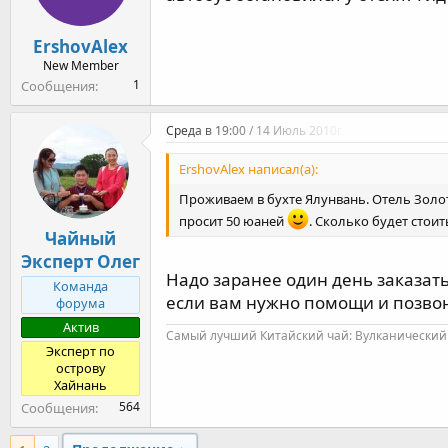
ErshovAlex
New Member
1
Сообщения
Среда в 19:00 / 14 Июль 2010г.
ErshovAlex написал(а):
Проживаем в бухте Ялунвань. Отель Золота
просит 50 юаней
. Сколько будет стоит
Чайный
Эксперт Олег
Надо заранее один день заказать.
Команда
если вам нужно помощи и позвон
форума
Актив
Самый лучший Китайский чай: Вулканический 
Эксперт по
острову
Хайнань
564
Сообщения