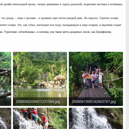
ный дизайн пешеходной тропы, лесные диковинки и чудеса джунглей, подвесные мостики и потаённые
 что дождь – чаще с грозами – в тропиках идет почти каждый день. Но недолго. Горячее солнце
светит солнце. Лес, как губка, поглощает всю воду, выпадающую в виде осадков, и медленно отдает
тае. Туристами «облюбованы» и освоены уже такие места дождевых лесов, как Цзянфэнлин,
g
2008060200411231564.jpg
2008061000142663767.jpg
114,7 KB · Просмотры: 658
124,3 KB · Просмотры: 644