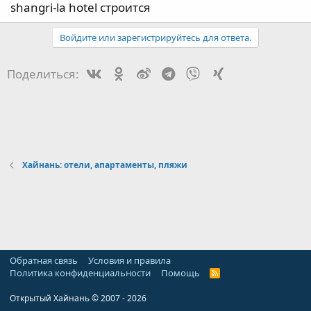
shangri-la hotel строится
а
Войдите или зарегистрируйтесь для ответа.
Vk
Ok
Weibo
Telegram
Viber
Xing
Поделиться:
Хайнань: отели, апартаменты, пляжи
Обратная связь
Условия и правила
Политика конфиденциальности
Помощь
R
S
S
Открытый Хайнань © 2007 - 2026