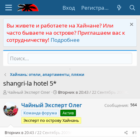
Вход
Регистрация
Вы живете и работаете на Хайнане? Или
часто бываете на острове? Приглашаем вас к
сотрудничеству!
Подробнее
Хайнань: отели, апартаменты, пляжи
shangri-la hotel 5*
А
Д
Чайный Эксперт Олег
Вторник в 20:43 / 22 Сентябрь 2009г.
в
а
т
т
Чайный Эксперт Олег
564
Сообщения
о
а
Команда форума
Актив
р
н
т
а
Эксперт по острову Хайнань
е
ч
м
а
Вторник в 20:43 / 22 Сентябрь 2009г.
#1
ы
л