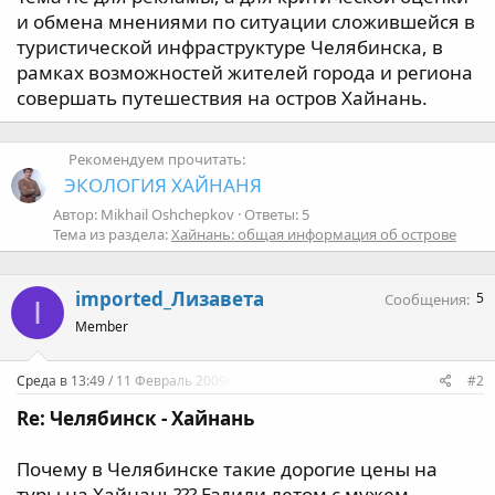
а
и обмена мнениями по ситуации сложившейся в
туристической инфраструктуре Челябинска, в
рамках возможностей жителей города и региона
совершать путешествия на остров Хайнань.
Рекомендуем прочитать:
ЭКОЛОГИЯ ХАЙНАНЯ
Автор: Mikhail Oshchepkov
Ответы: 5
Тема из раздела:
Хайнань: общая информация об острове
imported_Лизавета
5
Сообщения
I
Member
Среда в 13:49 / 11 Февраль 2009г.
#2
Re: Челябинск - Хайнань
Почему в Челябинске такие дорогие цены на
туры на Хайнань??? Ездили летом с мужем,