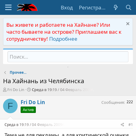
Вход
Регистрация
Вы живете и работаете на Хайнане? Или
часто бываете на острове? Приглашаем вас к
сотрудничеству!
Подробнее
Прочее...
На Хайнань из Челябинска
А
Д
Fri Do Lin
Среда в 19:19 / 04 Февраль 2009г.
в
а
т
т
Fri Do Lin
222
Сообщения
F
о
а
Актив
р
н
т
а
е
ч
Среда в 19:19 / 04 Февраль 2009г.
#1
м
а
ы
л
Тема не для рекламы, а для критической оценки