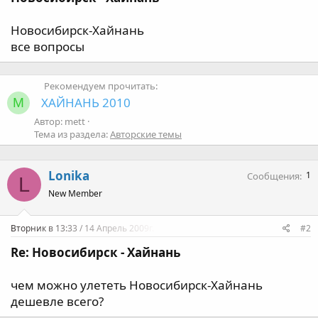
а
Новосибирск-Хайнань
все вопросы
Рекомендуем прочитать:
ХАЙНАНЬ 2010
M
Автор: mett
Тема из раздела:
Авторские темы
Lonika
1
Сообщения
L
New Member
Вторник в 13:33 / 14 Апрель 2009г.
#2
Re: Новосибирск - Хайнань
чем можно улететь Новосибирск-Хайнань
дешевле всего?