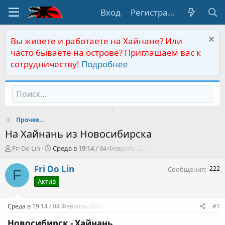
Вход
Регистрация
Вы живете и работаете на Хайнане? Или
часто бываете на острове? Приглашаем вас к
сотрудничеству!
Подробнее
Прочее...
На Хайнань из Новосибирска
А
Д
Fri Do Lin
Среда в 19:14 / 04 Февраль 2009г.
в
а
т
т
Fri Do Lin
222
Сообщения
F
о
а
Актив
р
н
т
а
е
ч
Среда в 19:14 / 04 Февраль 2009г.
#1
м
а
ы
л
Новосибирск - Хайнань