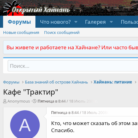
Форумы
Что нового?
Галерея
Польз
Новые сообщения
Поиск сообщений
Вы живете и работаете на Хайнане? Или часто быв
Форумы
База знаний об острове Хайнань
Хайнань: питание
Кафе "Трактир"
А
Д
Anonymous
Пятница в 8:44 / 18 Июль 2008г.
в
а
т
т
Пятница в 8:44 / 18 Июль 2008г.
о
а
A
Кто, что может сказать об этом з
р
н
т
а
Спасибо.
е
ч