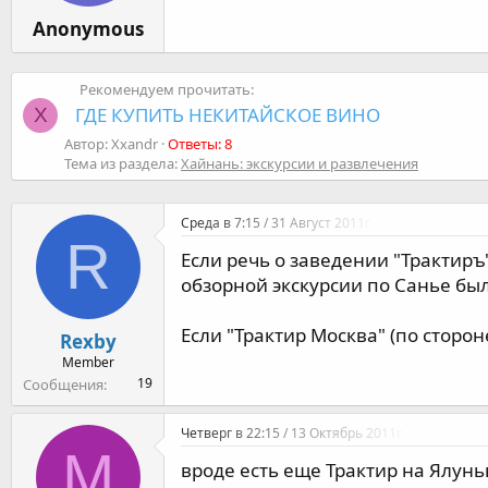
м
а
ы
л
Anonymous
а
Рекомендуем прочитать:
ГДЕ КУПИТЬ НЕКИТАЙСКОЕ ВИНО
X
Автор: Xxandr
Ответы: 8
Тема из раздела:
Хайнань: экскурсии и развлечения
Среда в 7:15 / 31 Август 2011г.
R
Если речь о заведении "Трактиръ
обзорной экскурсии по Санье бы
Если "Трактир Москва" (по сторо
Rexby
Member
19
Сообщения
Четверг в 22:15 / 13 Октябрь 2011г.
M
вроде есть еще Трактир на Ялуньв