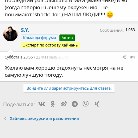
Последний раз слышала в МАИ (маёвнике) в 90
(когда говорю ныешему окружению - не
понимают :shock: :lol: ) НАШИ ЛЮДИ!!!!
S.Y.
1.083
Сообщения
Команда форума
Актив
Эксперт по острову Хайнань
Суббота в 23:55 / 23 Февраль 2008г.
#4
Желаю вам хорошо отдохнуть несмотря на не
самую лучшую погоду.
Войдите или зарегистрируйтесь для ответа.
Vk
Ok
Weibo
Telegram
Viber
Xing
Поделиться:
Хайнань: экскурсии и развлечения