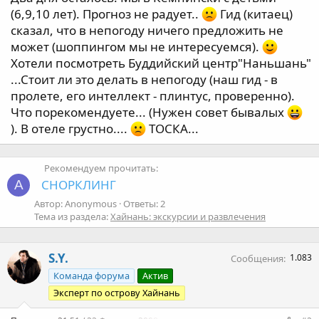
а
(6,9,10 лет). Прогноз не радует..
Гид (китаец)
сказал, что в непогоду ничего предложить не
может (шоппингом мы не интересуемся).
Хотели посмотреть Буддийский центр"Наньшань"
...Стоит ли это делать в непогоду (наш гид - в
пролете, его интеллект - плинтус, проверенно).
Что порекомендуете... (Нужен совет бывалых
). В отеле грустно....
ТОСКА...
Рекомендуем прочитать:
СНОРКЛИНГ
A
Автор: Anonymous
Ответы: 2
Тема из раздела:
Хайнань: экскурсии и развлечения
S.Y.
1.083
Сообщения
Команда форума
Актив
Эксперт по острову Хайнань