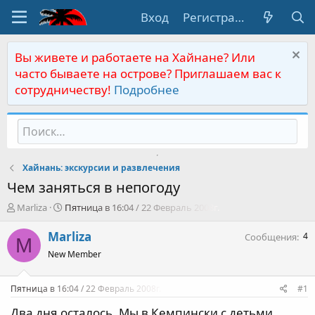
Вход
Регистрация
Вы живете и работаете на Хайнане? Или
часто бываете на острове? Приглашаем вас к
сотрудничеству!
Подробнее
Хайнань: экскурсии и развлечения
Чем заняться в непогоду
А
Д
Marliza
Пятница в 16:04 / 22 Февраль 2008г.
в
а
т
т
Marliza
4
Сообщения
M
о
а
New Member
р
н
т
а
е
ч
Пятница в 16:04 / 22 Февраль 2008г.
#1
м
а
ы
л
Два дня осталось. Мы в Кемпински с детьми