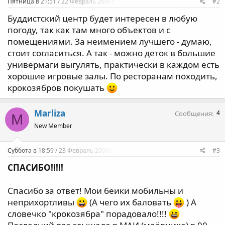
Пятница в 21:51 / 22 Февраль 2008г.
#2
Буддистский центр будет интересен в любую
погоду, так как там много объектов и с
помещениями. За неимением лучшего - думаю,
стоит согласиться. А так - можно деток в большие
универмаги выгулять, практически в каждом есть
хорошие игровые залы. По ресторанам походить,
крокозябров покушать
Marliza
4
Сообщения
M
New Member
Суббота в 18:59 / 23 Февраль 2008г.
#3
СПАСИБО!!!!!
Спасибо за ответ! Мои беики мобильны и
неприхортливы
(А чего их баловать
) А
словечко "крокозябра" порадовало!!!!