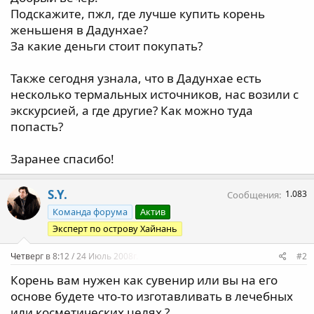
а
Подскажите, пжл, где лучше купить корень
женьшеня в Дадунхае?
За какие деньги стоит покупать?
Также сегодня узнала, что в Дадунхае есть
несколько термальных источников, нас возили с
экскурсией, а где другие? Как можно туда
попасть?
Заранее спасибо!
S.Y.
1.083
Сообщения
Команда форума
Актив
Эксперт по острову Хайнань
Четверг в 8:12 / 24 Июль 2008г.
#2
Корень вам нужен как сувенир или вы на его
основе будете что-то изготавливать в лечебных
или косметических целях ?