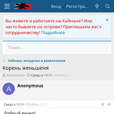
Вход
Регистрация
Вы живете и работаете на Хайнане? Или
часто бываете на острове? Приглашаем вас к
сотрудничеству!
Подробнее
Хайнань: экскурсии и развлечения
Корень женьшеня
А
Д
Anonymous
Среда в 18:36 / 23 Июль 2008г.
в
а
т
т
Anonymous
A
о
а
р
н
т
а
е
ч
Среда в 18:36 / 23 Июль 2008г.
#1
м
а
ы
л
Добрый вечер!