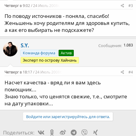
Четверг в 9:02 / 24 Июль 2008г.
#3
По поводу источников - поняла, спасибо!
Женьшень хочу родителям для здоровья купить,
а как его выбирать не подскажете?
S.Y.
1.083
Сообщения
Команда форума
Актив
Эксперт по острову Хайнань
Четверг в 18:17 / 24 Июль 2008г.
#4
Насчет качества - вряд ли я вам здесь
помощник...
Знаю только, что ценятся свежие, т.е., смотрите
на дату упаковки...
Войдите или зарегистрируйтесь для ответа.
Vk
Ok
Weibo
Telegram
Viber
Xing
Поделиться: