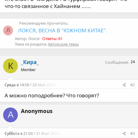
а
что-то связанное с Хайнанем ......
Рекомендуем прочитать:
ЛОКСЯ, ВЕСНА В "ЮЖНОМ КИТАЕ".
Л
Автор: Локся
Ответы: 61
Тема из раздела:
Авторские темы
_Кира_
24
Сообщения
К
Member
Среда в 14:58 / 28 Май 2008г.
#2
А можно поподробнее? Что говорят?
Anonymous
A
Суббота в 21:00 / 31 Май 2008г.
#3