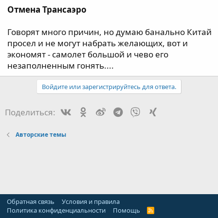
Отмена Трансаэро
Говорят много причин, но думаю банально Китай
просел и не могут набрать желающих, вот и
экономят - самолет большой и чево его
незаполненным гонять....
Войдите или зарегистрируйтесь для ответа.
Vk
Ok
Weibo
Telegram
Viber
Xing
Поделиться:
Авторские темы
Обратная связь
Условия и правила
Политика конфиденциальности
Помощь
R
S