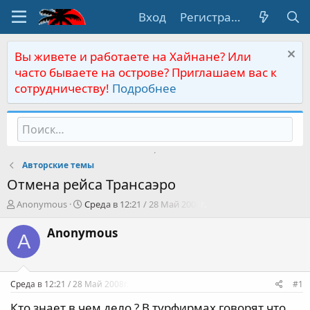
Вход
Регистрация
Вы живете и работаете на Хайнане? Или
часто бываете на острове? Приглашаем вас к
сотрудничеству!
Подробнее
Авторские темы
Отмена рейса Трансаэро
А
Д
Anonymous
Среда в 12:21 / 28 Май 2008г.
в
а
т
т
Anonymous
A
о
а
р
н
т
а
е
ч
Среда в 12:21 / 28 Май 2008г.
#1
м
а
ы
л
Кто знает в чем дело ? В турфирмах говорят что