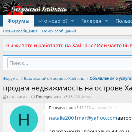
Форумы
Что нового?
Галерея
Польз
Новые сообщения
Поиск сообщений
Вы живете и работаете на Хайнане? Или часто быв
Форумы
База знаний об острове Хайнань
Объявления о услуга
продам недвижимость на острове Х
А
Д
наталья лю
Понедельник в 5:16 / 20 Февраль 2012г.
в
а
т
т
Понедельник в 5:16 / 20 Февраль 2012г.
о
а
Н
natalie2001mar@yahoo.com
автор
р
н
т
а
е
ч
апартаменты площадью 93 кв.м