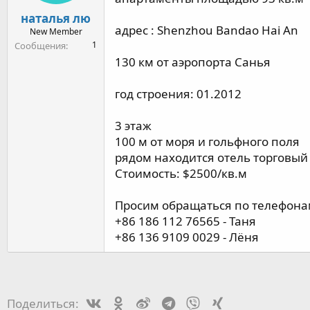
м
а
ы
л
наталья лю
а
адрес : Shenzhou Bandao Hai An
New Member
1
Сообщения
130 км от аэропорта Санья
год строения: 01.2012
3 этаж
100 м от моря и гольфного поля
рядом находится отель торговый
Стоимость: $2500/кв.м
Просим обращаться по телефон
+86 186 112 76565 - Таня
+86 136 9109 0029 - Лёня
Vk
Ok
Weibo
Telegram
Viber
Xing
Поделиться: