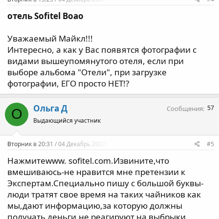
отель Sofitel Boao
Уважаемый Майкл!!!
Интересно, а как у Вас появятся фотографии с
видами вышеупомянутого отеля, если при
выборе альбома "Отели", при загрузке
фотографии, ЕГО просто НЕТ!?
Ольга Д
57
Сообщения
О
Выдающийся участник
Вторник в 20:31 / 04 Декабрь 2007г.
#5
Нажмитеwww. sofitel.com.Извините,что
вмешиваюсь-не нравится мне претензии к
Экспертам.Специально пишу с большой буквы-
люди тратят свое время на таких чайников как
мы,дают информацию,за которую должны
получать деньги,не реагируют на выбрыки