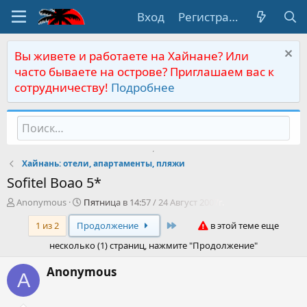
Вход
Регистрация
Вы живете и работаете на Хайнане? Или
часто бываете на острове? Приглашаем вас к
сотрудничеству!
Подробнее
Хайнань: отели, апартаменты, пляжи
Sofitel Вoao 5*
А
Д
Anonymous
Пятница в 14:57 / 24 Август 2007г.
в
а
Last
1 из 2
Продолжение
в этой теме еще
т
т
о
а
несколько (1) страниц, нажмите "Продолжение"
р
н
т
а
Anonymous
A
е
ч
м
а
ы
л