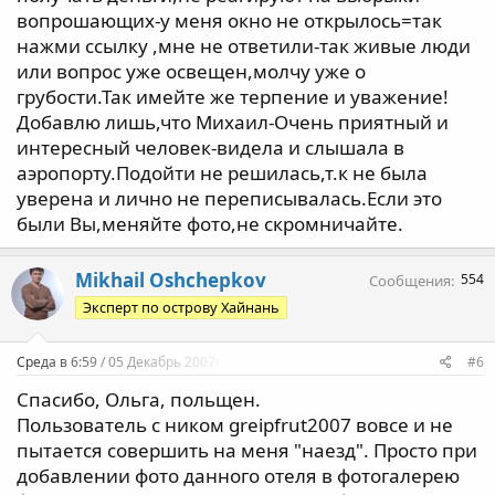
вопрошающих-у меня окно не открылось=так
нажми ссылку ,мне не ответили-так живые люди
или вопрос уже освещен,молчу уже о
грубости.Так имейте же терпение и уважение!
Добавлю лишь,что Михаил-Очень приятный и
интересный человек-видела и слышала в
аэропорту.Подойти не решилась,т.к не была
уверена и лично не переписывалась.Если это
были Вы,меняйте фото,не скромничайте.
Mikhail Oshchepkov
554
Сообщения
Эксперт по острову Хайнань
Среда в 6:59 / 05 Декабрь 2007г.
#6
Спасибо, Ольга, польщен.
Пользователь с ником greipfrut2007 вовсе и не
пытается совершить на меня "наезд". Просто при
добавлении фото данного отеля в фотогалерею