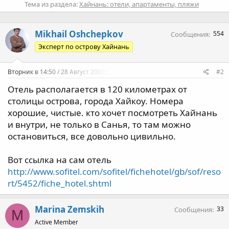
Тема из раздела:
Хайнань: отели, апартаменты, пляжи
Mikhail Oshchepkov
554
Сообщения
Эксперт по острову Хайнань
Вторник в 14:50 / 28 Август 2007г.
#2
Отель располагается в 120 километрах от
столицы острова, города Хайкоу. Номера
хорошие, чистые. кто хочет посмотреть Хайнань
и внутри, не только в Санья, то там можно
остановиться, все довольно цивильно.
Вот ссылка на сам отель
http://www.sofitel.com/sofitel/fichehotel/gb/sof/reso
rt/5452/fiche_hotel.shtml
Marina Zemskih
33
Сообщения
M
Active Member