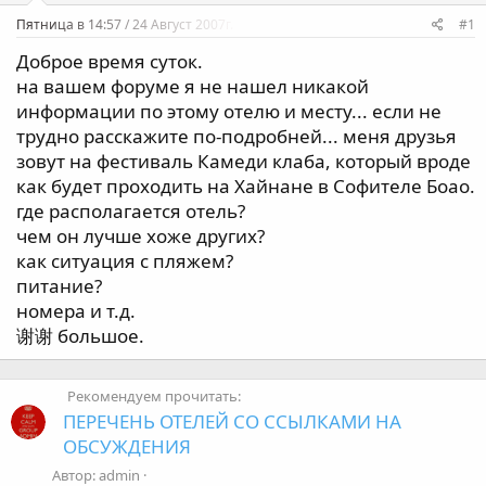
а
Пятница в 14:57 / 24 Август 2007г.
#1
Доброе время суток.
на вашем форуме я не нашел никакой
информации по этому отелю и месту... если не
трудно расскажите по-подробней... меня друзья
зовут на фестиваль Камеди клаба, который вроде
как будет проходить на Хайнане в Софителе Боао.
где располагается отель?
чем он лучше хоже других?
как ситуация с пляжем?
питание?
номера и т.д.
谢谢 большое.
Рекомендуем прочитать:
ПЕРЕЧЕНЬ ОТЕЛЕЙ СО ССЫЛКАМИ НА
ОБСУЖДЕНИЯ
Автор: admin