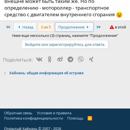
Внешне может быть таким же. Но по
определению - мотороллер - транспортное
средство с двигателем внутреннего сгорания
First
Last
Назад
2 из 5
Продолжение
в этой
теме еще несколько (3) страниц, нажмите "Продолжение"
Войдите или зарегистрируйтесь для ответа.
Vk
Ok
Weibo
Telegram
Viber
Xing
Поделиться:
Хайнань: общая информация об острове
Обратная связь
Условия и правила
Политика конфиденциальности
Помощь
R
S
S
Открытый Хайнань © 2007 - 2026