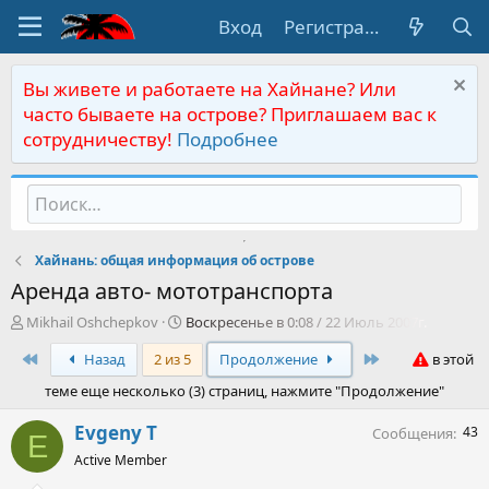
Вход
Регистрация
Вы живете и работаете на Хайнане? Или
часто бываете на острове? Приглашаем вас к
сотрудничеству!
Подробнее
Хайнань: общая информация об острове
Аренда авто- мототранспорта
А
Д
Mikhail Oshchepkov
Воскресенье в 0:08 / 22 Июль 2007г.
в
а
First
Last
Назад
2 из 5
Продолжение
в этой
т
т
о
а
теме еще несколько (3) страниц, нажмите "Продолжение"
р
н
т
а
Evgeny T
43
Сообщения
E
е
ч
м
а
Active Member
ы
л