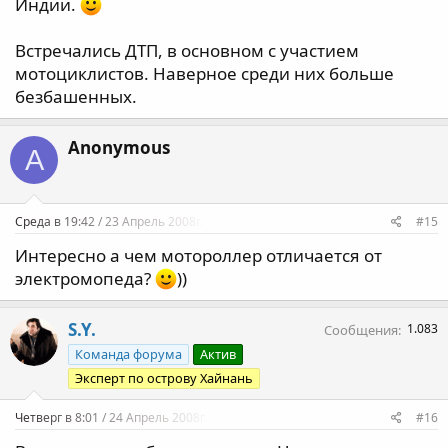
Индии.
Встречались ДТП, в основном с участием
мотоциклистов. Наверное среди них больше
безбашенных.
Anonymous
A
Среда в 19:42 / 23 Апрель 2008г.
#15
Интересно а чем мотороллер отличается от
электромопеда?
))
S.Y.
1.083
Сообщения
Команда форума
Актив
Эксперт по острову Хайнань
Четверг в 8:01 / 24 Апрель 2008г.
#16