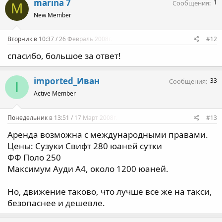
marina 7
1
Сообщения
M
New Member
Вторник в 10:37 / 26 Февраль 2008г.
#12
спасибо, большое за ответ!
imported_Иван
33
Сообщения
I
Active Member
Понедельник в 13:51 / 17 Март 2008г.
#13
Аренда возможна с международными правами.
Цены: Сузуки Свифт 280 юаней сутки
ФФ Поло 250
Максимум Ауди А4, около 1200 юаней.
Но, движение таково, что лучше все же на такси,
безопаснее и дешевле.