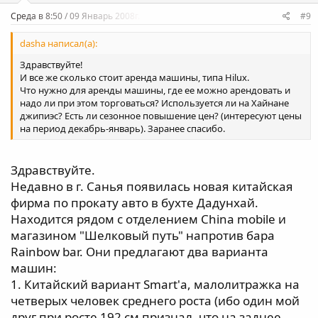
а
Среда в 8:50 / 09 Январь 2008г.
#9
dasha написал(а):
Здравствуйте!
И все же сколько стоит аренда машины, типа Hilux.
Что нужно для аренды машины, где ее можно арендовать и
надо ли при этом торговаться? Используется ли на Хайнане
джипиэс? Есть ли сезонное повышение цен? (интересуют цены
на период декабрь-январь). Заранее спасибо.
Здравствуйте.
Недавно в г. Санья появилась новая китайская
фирма по прокату авто в бухте Дадунхай.
Находится рядом с отделением China mobile и
магазином "Шелковый путь" напротив бара
Rainbow bar. Они предлагают два варианта
машин:
1. Китайский вариант Smart'а, малолитражка на
четверых человек среднего роста (ибо один мой
друг при росте 192 см признал, что на заднее