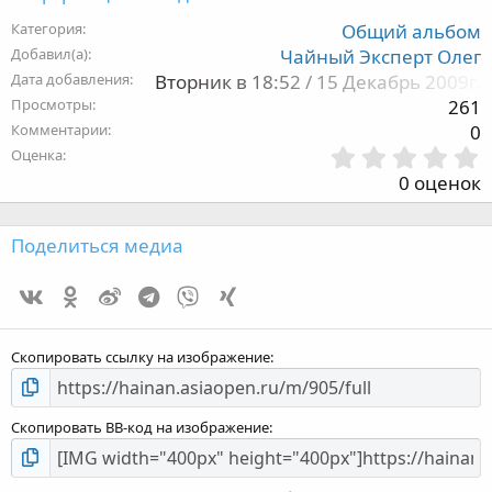
Категория
Общий альбом
Добавил(а)
Чайный Эксперт Олег
Дата добавления
Вторник в 18:52 / 15 Декабрь 2009г.
Просмотры
261
Комментарии
0
Оценка
,
0 оценок
з
Поделиться медиа
Vk
Ok
Weibo
Telegram
Viber
Xing
з
Скопировать ссылку на изображение
Скопировать BB-код на изображение