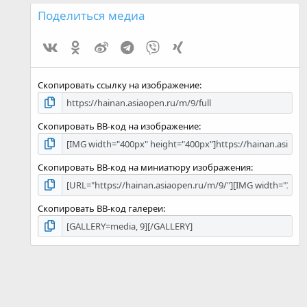
0
з
Поделиться медиа
в
ё
Vk
Ok
Weibo
Telegram
Viber
Xing
з
д
Скопировать ссылку на изображение
Скопировать BB-код на изображение
Скопировать BB-код на миниатюру изображения
Скопировать BB-код галереи