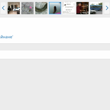
айнане'