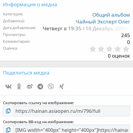
Информация о медиа
Категория
Общий альбом
Добавил(а)
Чайный Эксперт Олег
Дата добавления
Четверг в 19:35 / 10 Декабрь 2009г.
Просмотры
245
Комментарии
0
Оценка
,
0 оценок
з
Поделиться медиа
Vk
Ok
Weibo
Telegram
Viber
Xing
з
Скопировать ссылку на изображение
Скопировать BB-код на изображение