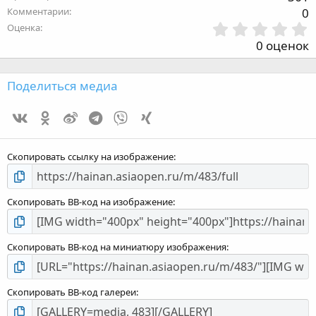
Комментарии
0
Оценка
,
0 оценок
з
Поделиться медиа
Vk
Ok
Weibo
Telegram
Viber
Xing
з
Скопировать ссылку на изображение
Скопировать BB-код на изображение
Скопировать BB-код на миниатюру изображения
Скопировать BB-код галереи