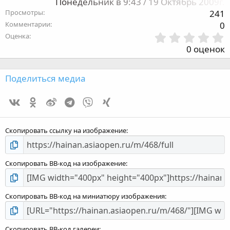
Понедельник в 9:43 / 19 Октябрь 2009г.
Просмотры
241
Комментарии
0
Оценка
,
0 оценок
з
Поделиться медиа
Vk
Ok
Weibo
Telegram
Viber
Xing
з
Скопировать ссылку на изображение
Скопировать BB-код на изображение
Скопировать BB-код на миниатюру изображения
Скопировать BB-код галереи