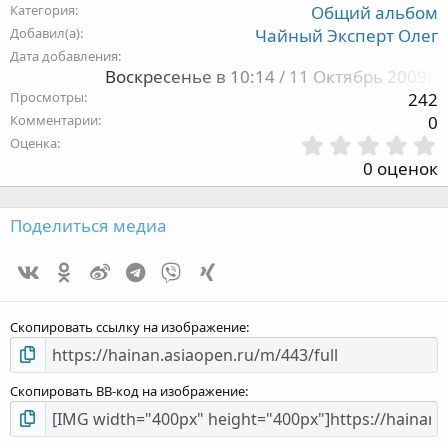
Категория
Общий альбом
Добавил(а)
Чайный Эксперт Олег
Дата добавления
Воскресенье в 10:14 / 11 Октябрь 2009г.
Просмотры
242
Комментарии
0
Оценка
,
0 оценок
з
Поделиться медиа
Vk
Ok
Weibo
Telegram
Viber
Xing
з
Скопировать ссылку на изображение
Скопировать BB-код на изображение