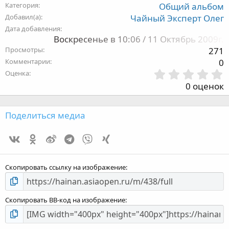
Категория
Общий альбом
Добавил(а)
Чайный Эксперт Олег
Дата добавления
Воскресенье в 10:06 / 11 Октябрь 2009г.
Просмотры
271
Комментарии
0
Оценка
,
0 оценок
з
Поделиться медиа
Vk
Ok
Weibo
Telegram
Viber
Xing
з
Скопировать ссылку на изображение
Скопировать BB-код на изображение