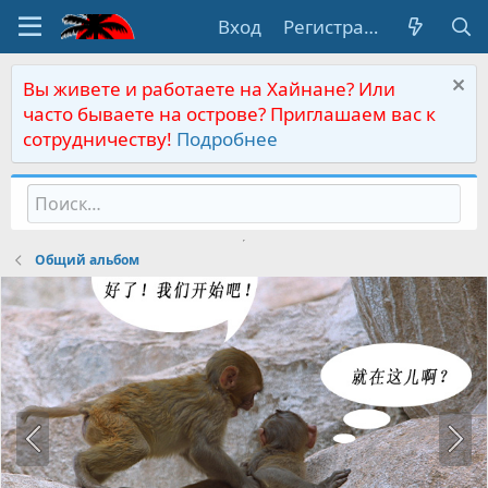
Вход
Регистрация
Вы живете и работаете на Хайнане? Или
часто бываете на острове? Приглашаем вас к
сотрудничеству!
Подробнее
Общий альбом