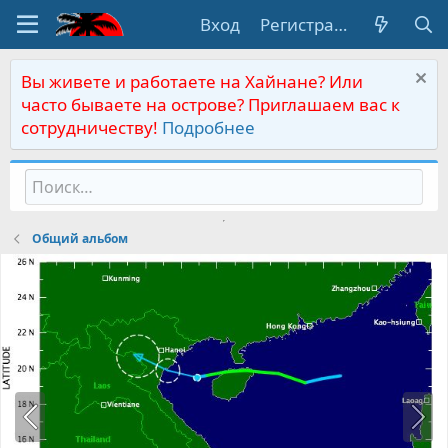
Вход
Регистрация
Вы живете и работаете на Хайнане? Или
часто бываете на острове? Приглашаем вас к
сотрудничеству!
Подробнее
Общий альбом