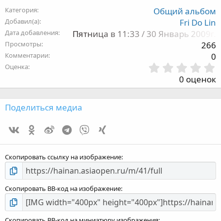
Категория
Общий альбом
Добавил(а)
Fri Do Lin
Дата добавления
Пятница в 11:33 / 30 Январь 2009г.
Просмотры
266
Комментарии
0
Оценка
,
0 оценок
з
Поделиться медиа
Vk
Ok
Weibo
Telegram
Viber
Xing
з
Скопировать ссылку на изображение
Скопировать BB-код на изображение
Скопировать BB-код на миниатюру изображения