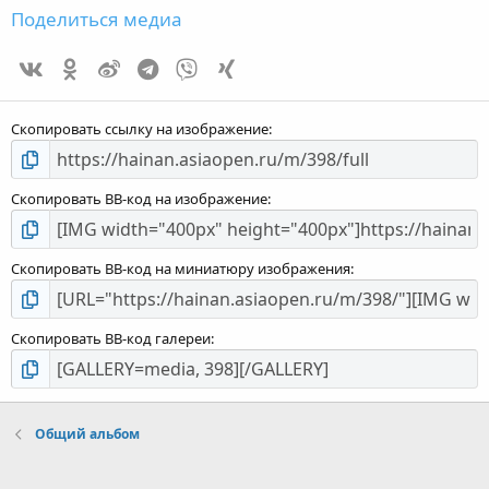
з
Поделиться медиа
Vk
Ok
Weibo
Telegram
Viber
Xing
з
Скопировать ссылку на изображение
Скопировать BB-код на изображение
Скопировать BB-код на миниатюру изображения
Скопировать BB-код галереи
Общий альбом