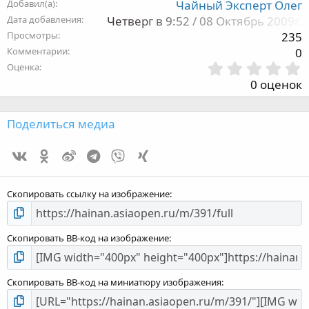
Добавил(а)
Чайный Эксперт Олег
Дата добавления
Четверг в 9:52 / 08 Октябрь 2009г.
Просмотры
235
Комментарии
0
Оценка
,
0 оценок
з
Поделиться медиа
Vk
Ok
Weibo
Telegram
Viber
Xing
з
Скопировать ссылку на изображение
Скопировать BB-код на изображение
Скопировать BB-код на миниатюру изображения