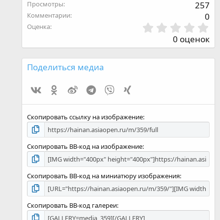
Просмотры
257
Комментарии
0
0
Оценка
,
0 оценок
0
0
з
Поделиться медиа
в
ё
Vk
Ok
Weibo
Telegram
Viber
Xing
з
д
Скопировать ссылку на изображение
Скопировать BB-код на изображение
Скопировать BB-код на миниатюру изображения
Скопировать BB-код галереи