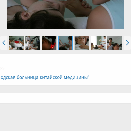
09г.
родская больница китайской медицины'