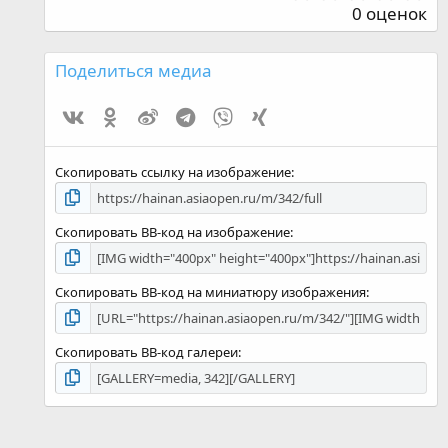
,
0 оценок
0
0
з
Поделиться медиа
в
ё
Vk
Ok
Weibo
Telegram
Viber
Xing
з
д
Скопировать ссылку на изображение
Скопировать BB-код на изображение
Скопировать BB-код на миниатюру изображения
Скопировать BB-код галереи