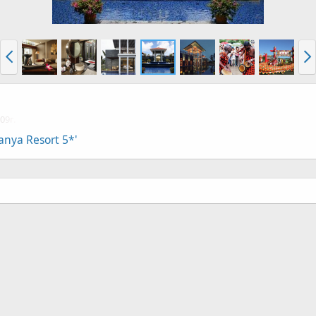
09г.
nya Resort 5*'