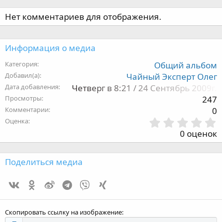
Нет комментариев для отображения.
Информация о медиа
Категория
Общий альбом
Добавил(а)
Чайный Эксперт Олег
Дата добавления
Четверг в 8:21 / 24 Сентябрь 2009г.
Просмотры
247
Комментарии
0
Оценка
,
0 оценок
з
Поделиться медиа
Vk
Ok
Weibo
Telegram
Viber
Xing
з
Скопировать ссылку на изображение