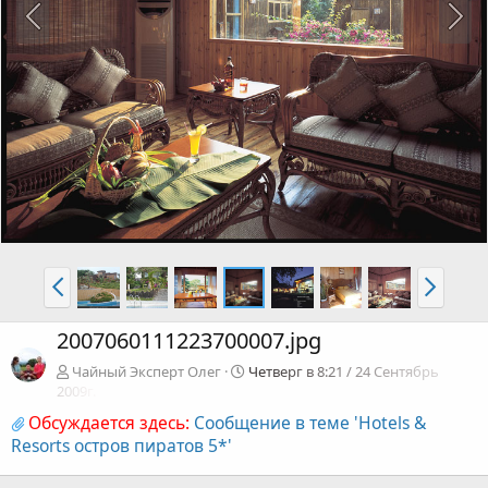
2007060111223700007.jpg
Чайный Эксперт Олег
Четверг в 8:21 / 24 Сентябрь
2009г.
Обсуждается здесь:
Сообщение в теме 'Hotels &
Resorts остров пиратов 5*'