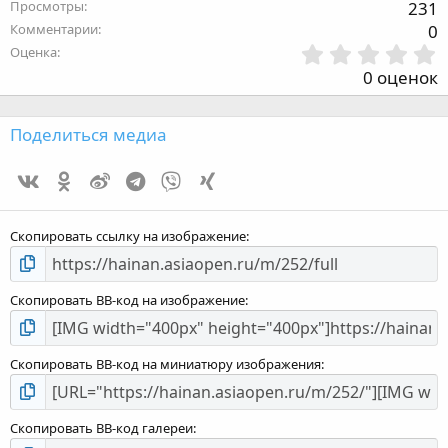
Просмотры
231
Комментарии
0
Оценка
,
0 оценок
з
Поделиться медиа
Vk
Ok
Weibo
Telegram
Viber
Xing
з
Скопировать ссылку на изображение
Скопировать BB-код на изображение
Скопировать BB-код на миниатюру изображения
Скопировать BB-код галереи