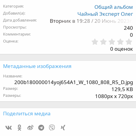
Категория
Общий альбом
Добавил(а)
Чайный Эксперт Олег
Дата добавления
Вторник в 19:28 / 20 Июнь 2023г.
Просмотры
240
Комментарии
0
Оценка
,
0 оценок
з
Метаданные изображения
Название
200b180000014yoj654A1_W_1080_808_R5_D.jpg
з
Размер
129,5 KB
Размеры
1080px x 720px
Поделиться медиа
Vk
Ok
Weibo
Telegram
Viber
Xing