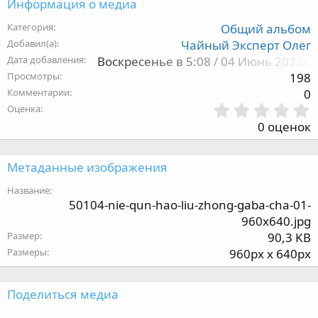
Информация о медиа
Категория
Общий альбом
Добавил(а)
Чайный Эксперт Олег
Дата добавления
Воскресенье в 5:08 / 04 Июнь 2023г.
Просмотры
198
Комментарии
0
Оценка
,
0 оценок
з
Метаданные изображения
Название
50104-nie-qun-hao-liu-zhong-gaba-cha-01-
з
960x640.jpg
Размер
90,3 KB
Размеры
960px x 640px
Поделиться медиа