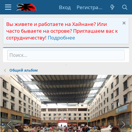
Вход
Регистрация
Вы живете и работаете на Хайнане? Или
часто бываете на острове? Приглашаем вас к
сотрудничеству!
Подробнее
Общий альбом