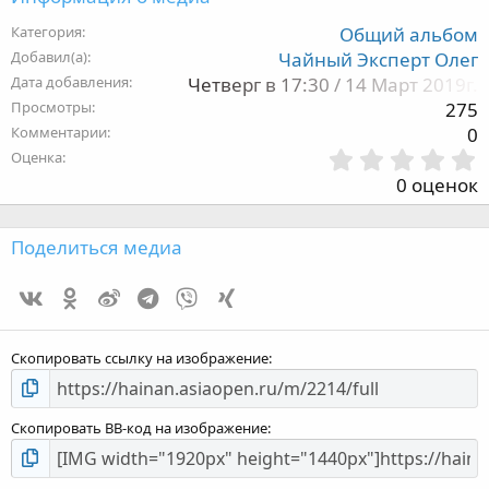
Категория
Общий альбом
Добавил(а)
Чайный Эксперт Олег
Дата добавления
Четверг в 17:30 / 14 Март 2019г.
Просмотры
275
Комментарии
0
Оценка
,
0 оценок
з
Поделиться медиа
Vk
Ok
Weibo
Telegram
Viber
Xing
з
Скопировать ссылку на изображение
Скопировать BB-код на изображение