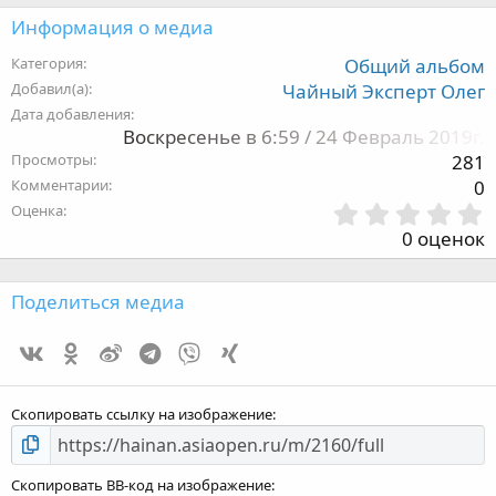
Информация о медиа
Категория
Общий альбом
Добавил(а)
Чайный Эксперт Олег
Дата добавления
Воскресенье в 6:59 / 24 Февраль 2019г.
Просмотры
281
Комментарии
0
Оценка
,
0 оценок
з
Поделиться медиа
Vk
Ok
Weibo
Telegram
Viber
Xing
з
Скопировать ссылку на изображение
Скопировать BB-код на изображение