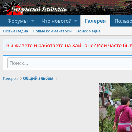
Форумы
Что нового?
Галерея
Польз
Новые медиа
Новые комментарии
Поиск медиа
Вы живете и работаете на Хайнане? Или часто быв
Галерея
Общий альбом