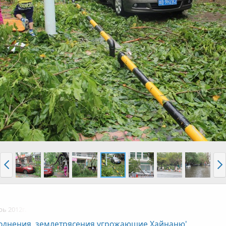
рь 2012г.
воднения, землетрясения угрожающие Хайнаню'