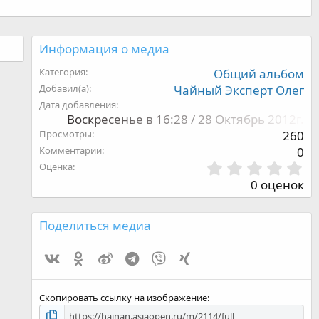
Информация о медиа
Категория
Общий альбом
Добавил(а)
Чайный Эксперт Олег
Дата добавления
Воскресенье в 16:28 / 28 Октябрь 2012г.
Просмотры
260
Комментарии
0
0
Оценка
,
0 оценок
0
0
з
Поделиться медиа
в
ё
Vk
Ok
Weibo
Telegram
Viber
Xing
з
д
Скопировать ссылку на изображение