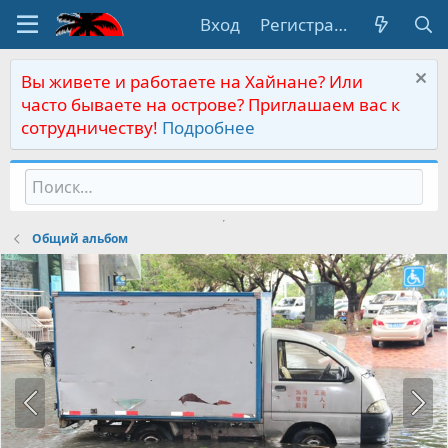
Вход
Регистрация
Вы живете и работаете на Хайнане? Или
часто бываете на острове? Приглашаем вас к
сотрудничеству!
Подробнее
Общий альбом