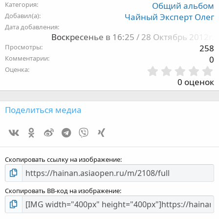
Категория
Общий альбом
Добавил(а)
Чайный Эксперт Олег
Дата добавления
Воскресенье в 16:25 / 28 Октябрь 2012г.
Просмотры
258
Комментарии
0
Оценка
,
0 оценок
з
Поделиться медиа
Vk
Ok
Weibo
Telegram
Viber
Xing
з
Скопировать ссылку на изображение
Скопировать BB-код на изображение