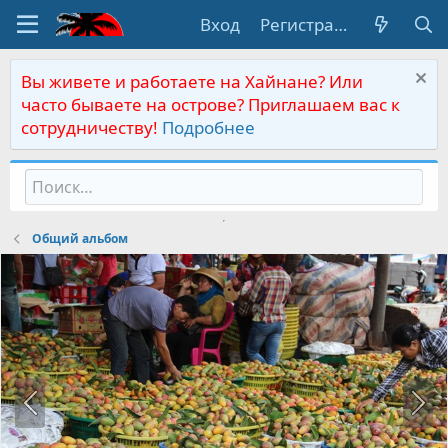
Вход
Регистрация
Вы живете и работаете на Хайнане? Или
часто бываете на острове? Приглашаем вас к
сотрудничеству!
Подробнее
Общий альбом