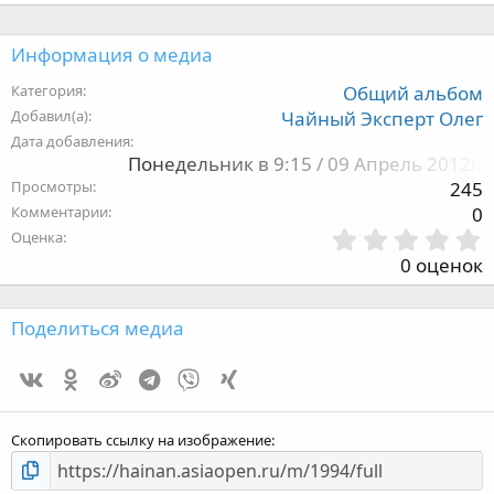
Информация о медиа
Категория
Общий альбом
Добавил(а)
Чайный Эксперт Олег
Дата добавления
Понедельник в 9:15 / 09 Апрель 2012г.
Просмотры
245
Комментарии
0
Оценка
,
0 оценок
з
Поделиться медиа
Vk
Ok
Weibo
Telegram
Viber
Xing
з
Скопировать ссылку на изображение