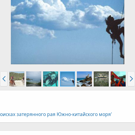
 поисках затерянного рая Южно-китайского моря'