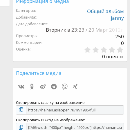
Информация о медиа
Категория
Общий альбом
Добавил(а)
janny
Дата добавления
Вторник в 23:23 / 20 Март 2012г.
Просмотры
250
Комментарии
0
0
Оценка
,
0 оценок
0
0
з
Поделиться медиа
в
ё
Vk
Ok
Weibo
Telegram
Viber
Xing
з
д
Скопировать ссылку на изображение
Скопировать BB-код на изображение