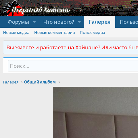
Форумы
Что нового?
Галерея
Польз
Новые медиа
Новые комментарии
Поиск медиа
Вы живете и работаете на Хайнане? Или часто быв
Галерея
Общий альбом