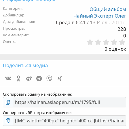
Категория
Общий альбом
Добавил(а)
Чайный Эксперт Олег
Дата добавления
Среда в 6:41 / 13 Июль 2011г.
Просмотры
228
Комментарии
0
Оценка
,
0 оценок
з
Поделиться медиа
Vk
Ok
Weibo
Telegram
Viber
Xing
з
Скопировать ссылку на изображение
Скопировать BB-код на изображение