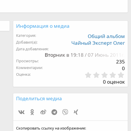
Информация о медиа
Категория
Общий альбом
Добавил(а)
Чайный Эксперт Олег
Дата добавления
Вторник в 19:18 / 07 Июнь 2011г.
Просмотры
235
Комментарии
0
0
Оценка
,
0 оценок
0
0
з
Поделиться медиа
в
ё
Vk
Ok
Weibo
Telegram
Viber
Xing
з
д
Скопировать ссылку на изображение