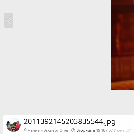
2011392145203835544.jpg
Чайный Эксперт Олег
Вторник в 19:18 / 07 Июнь 2011