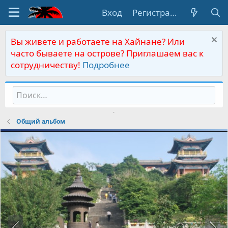
Вход
Регистрация
Вы живете и работаете на Хайнане? Или
часто бываете на острове? Приглашаем вас к
сотрудничеству!
Подробнее
Общий альбом