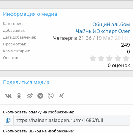
Информация о медиа
Категория
Общий альбом
Добавил(а)
Чайный Эксперт Олег
Дата добавления
Четверг в 21:36 / 19 Май 2011г.
Просмотры
249
Комментарии
0
Оценка
,
0 оценок
з
Поделиться медиа
Vk
Ok
Weibo
Telegram
Viber
Xing
з
Скопировать ссылку на изображение
Скопировать BB-код на изображение