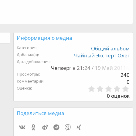
Информация о медиа
Категория
Общий альбом
Добавил(а)
Чайный Эксперт Олег
Дата добавления
Четверг в 21:24 / 19 Май 2011г.
Просмотры
240
Комментарии
0
0
Оценка
,
0 оценок
0
0
з
Поделиться медиа
в
ё
Vk
Ok
Weibo
Telegram
Viber
Xing
з