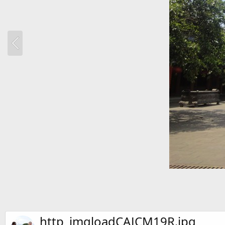
http_imgloadCAJCM19R.jpg