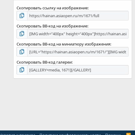
д
Скопировать ссылку на изображение
Скопировать BB-код на изображение
Скопировать BB-код на миниатюру изображения
Скопировать BB-код галереи
R