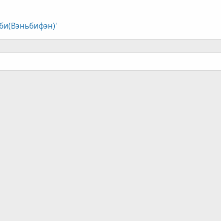
би(Вэньбифэн)'