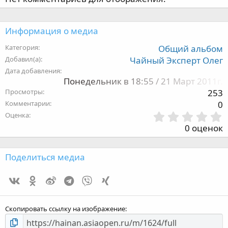
Информация о медиа
Категория
Общий альбом
Добавил(а)
Чайный Эксперт Олег
Дата добавления
Понедельник в 18:55 / 21 Март 2011г.
Просмотры
253
Комментарии
0
Оценка
,
0 оценок
з
Поделиться медиа
Vk
Ok
Weibo
Telegram
Viber
Xing
з
Скопировать ссылку на изображение