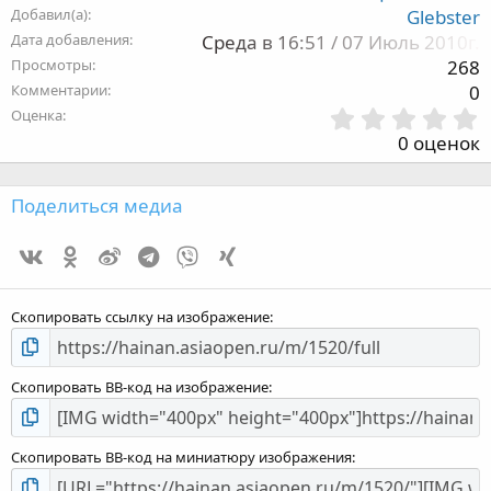
Добавил(а)
Glebster
Дата добавления
Среда в 16:51 / 07 Июль 2010г.
Просмотры
268
Комментарии
0
Оценка
,
0 оценок
з
Поделиться медиа
Vk
Ok
Weibo
Telegram
Viber
Xing
з
Скопировать ссылку на изображение
Скопировать BB-код на изображение
Скопировать BB-код на миниатюру изображения