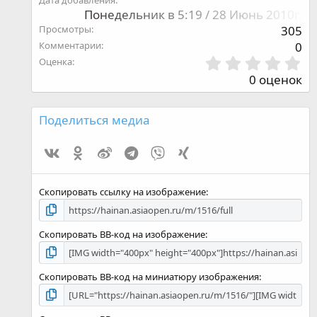
Понедельник в 5:19 / 28 Июнь 2010г.
Просмотры
305
Комментарии
0
0
Оценка
,
0 оценок
0
0
з
Поделиться медиа
в
ё
Vk
Ok
Weibo
Telegram
Viber
Xing
з
д
Скопировать ссылку на изображение
Скопировать BB-код на изображение
Скопировать BB-код на миниатюру изображения