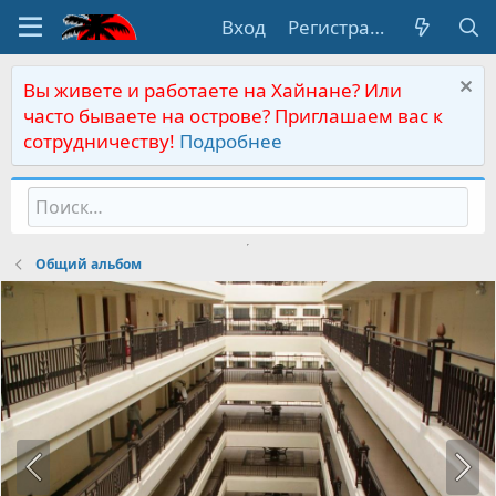
Вход
Регистрация
Вы живете и работаете на Хайнане? Или
часто бываете на острове? Приглашаем вас к
сотрудничеству!
Подробнее
Общий альбом