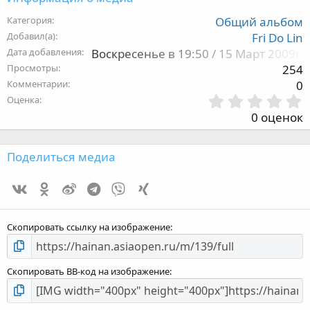
Категория
Общий альбом
Добавил(а)
Fri Do Lin
Дата добавления
Воскресенье в 19:50 / 15 Март 2009г.
Просмотры
254
Комментарии
0
Оценка
,
0 оценок
з
Поделиться медиа
Vk
Ok
Weibo
Telegram
Viber
Xing
з
Скопировать ссылку на изображение
Скопировать BB-код на изображение