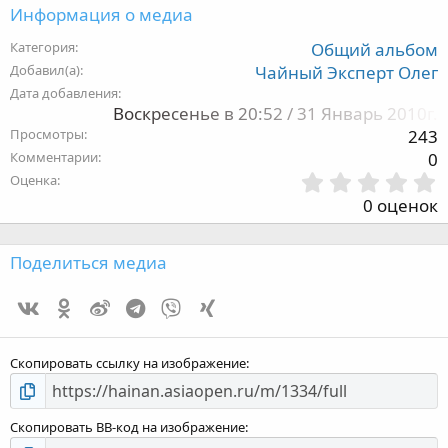
Информация о медиа
Категория
Общий альбом
Добавил(а)
Чайный Эксперт Олег
Дата добавления
Воскресенье в 20:52 / 31 Январь 2010г.
Просмотры
243
Комментарии
0
Оценка
,
0 оценок
з
Поделиться медиа
Vk
Ok
Weibo
Telegram
Viber
Xing
з
Скопировать ссылку на изображение
Скопировать BB-код на изображение