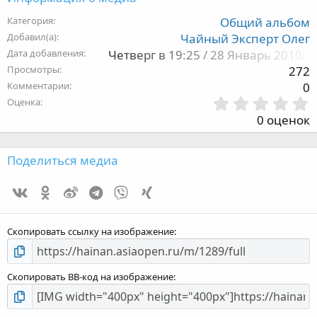
Категория
Общий альбом
Добавил(а)
Чайный Эксперт Олег
Дата добавления
Четверг в 19:25 / 28 Январь 2010г.
Просмотры
272
Комментарии
0
Оценка
,
0 оценок
з
Поделиться медиа
Vk
Ok
Weibo
Telegram
Viber
Xing
з
Скопировать ссылку на изображение
Скопировать BB-код на изображение