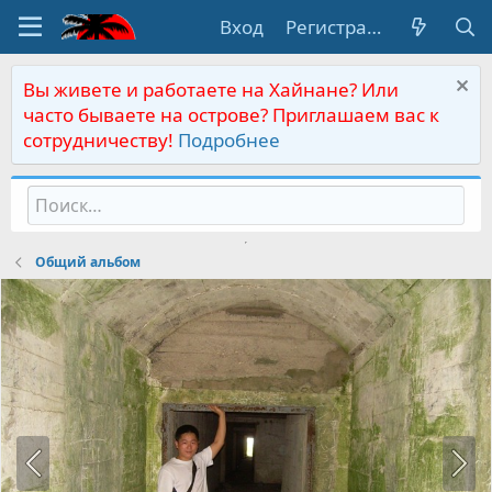
Вход
Регистрация
Вы живете и работаете на Хайнане? Или
часто бываете на острове? Приглашаем вас к
сотрудничеству!
Подробнее
Общий альбом