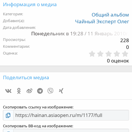
Информация о медиа
Категория
Общий альбом
Добавил(а)
Чайный Эксперт Олег
Дата добавления
Понедельник в 19:28 / 11 Январь 2010г.
Просмотры
228
Комментарии
0
Оценка
,
0 оценок
з
Поделиться медиа
Vk
Ok
Weibo
Telegram
Viber
Xing
з
Скопировать ссылку на изображение
Скопировать BB-код на изображение